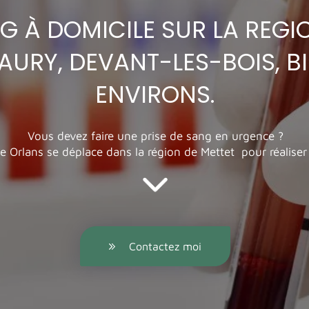
G À DOMICILE SUR LA REGI
AURY, DEVANT-LES-BOIS, BI
ENVIRONS.
Vous devez faire une prise de sang en urgence ?
de Orlans se déplace dans la région de Mettet pour réaliser
Contactez moi